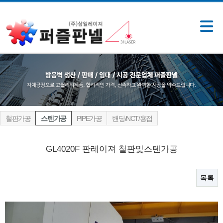
철판가공
스텐가공
PIPE가공
밴딩/NCT/용접
GL4020F 판레이져 철판및스텐가공
목록