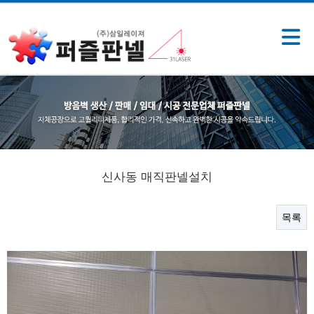
신사동 매직판넬설치
목록