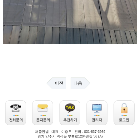
이전
다음
퍼즐판넬 | 대표 : 이충우 | 전화 : 031-837-3939
경기 양주시 백석읍 부흥로1204번길 36 (A)